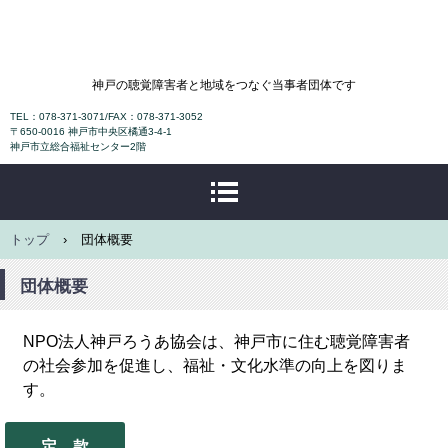
NPO法人神戸ろうあ協会
神戸の聴覚障害者と地域をつなぐ当事者団体です
TEL：078-371-3071/FAX：078-371-3052
〒650-0016 神戸市中央区橘通3-4-1
神戸市立総合福祉センター2階
トップ
›
団体概要
団体概要
NPO法人神戸ろうあ協会は、神戸市に住む聴覚障害者
の社会参加を促進し、福祉・文化水準の向上を図りま
す。
定 款