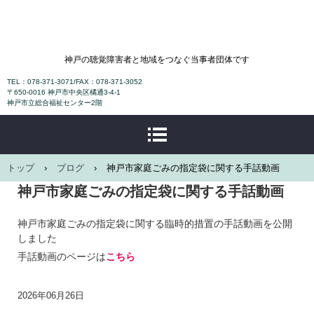
NPO法人神戸ろうあ協会
神戸の聴覚障害者と地域をつなぐ当事者団体です
TEL：078-371-3071/FAX：078-371-3052
〒650-0016 神戸市中央区橘通3-4-1
神戸市立総合福祉センター2階
トップ
›
ブログ
›
神戸市家庭ごみの指定袋に関する手話動画
神戸市家庭ごみの指定袋に関する手話動画
神戸市家庭ごみの指定袋に関する臨時的措置の手話動画を公開
しました
手話動画のページは
こちら
2026年06月26日