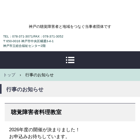
NPO法人神戸ろうあ協会
神戸の聴覚障害者と地域をつなぐ当事者団体です
TEL：078-371-3071/FAX：078-371-3052
〒650-0016 神戸市中央区橘通3-4-1
神戸市立総合福祉センター2階
トップ
›
行事のお知らせ
行事のお知らせ
聴覚障害者料理教室
2026年度の開催が決まりました！
お申込みお待ちしています。