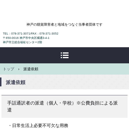
NPO法人神戸ろうあ協会
神戸の聴覚障害者と地域をつなぐ当事者団体です
TEL：078-371-3071/FAX：078-371-3052
〒650-0016 神戸市中央区橘通3-4-1
神戸市立総合福祉センター2階
トップ
›
派遣依頼
派遣依頼
手話通訳者の派遣（個人・学校）※公費負担による派
遣
・日常生活上必要不可欠な用務